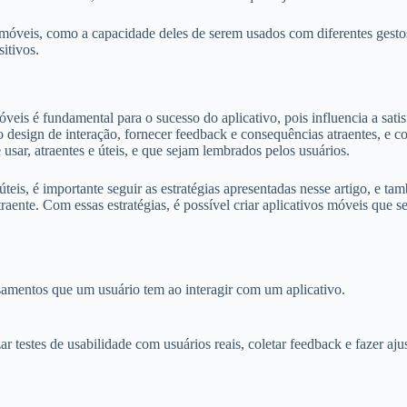
s móveis, como a capacidade deles de serem usados com diferentes gestos
itivos.
eis é fundamental para o sucesso do aplicativo, pois influencia a satisf
o design de interação, fornecer feedback e consequências atraentes, e co
e usar, atraentes e úteis, e que sejam lembrados pelos usuários.
teis, é importante seguir as estratégias apresentadas nesse artigo, e ta
e atraente. Com essas estratégias, é possível criar aplicativos móveis q
samentos que um usuário tem ao interagir com um aplicativo.
r testes de usabilidade com usuários reais, coletar feedback e fazer aju